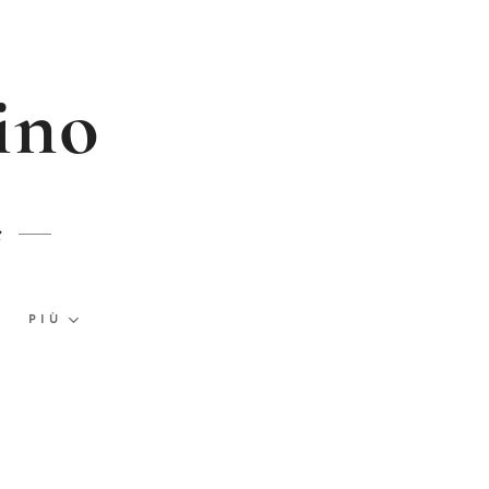
ino
e
PIÙ