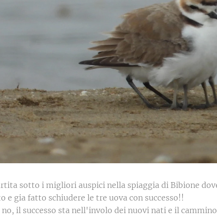
rtita sotto i migliori auspici nella spiaggia di Bibione d
e gia fatto schiudere le tre uova con successo!!
no, il successo sta nell'involo dei nuovi nati e il cammino