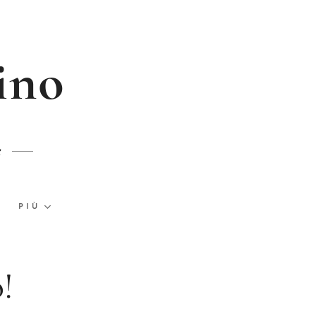
ino
e
PIÙ
!